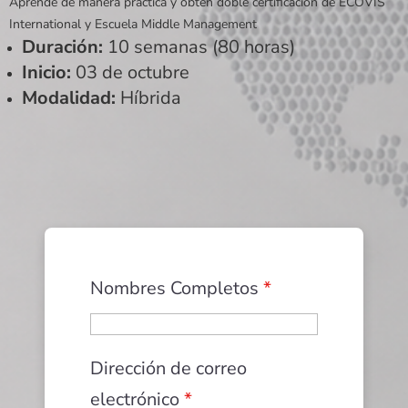
Aprende de manera práctica y obtén doble certificación de
ECOVIS
International y Escuela Middle Management
Duración:
10 semanas (80 horas)
Inicio:
03 de octubre
Modalidad:
Híbrida
Nombres Completos
*
Dirección de correo
electrónico
*