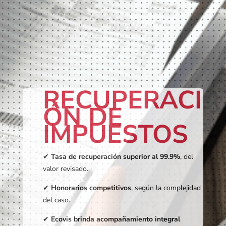
RECUPERACI
ÓN DE
IMPUESTOS
✔
Tasa de recuperación superior al 99.9%
, del
valor revisado.
✔
Honorarios competitivos
, según la complejidad
del caso.
✔
Ecovis brinda acompañamiento integral