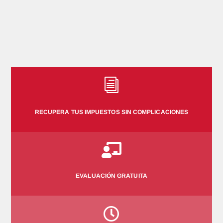
PERÍODOS A REVISAR
NÚMERO DE COMPROBANTES
i
RECUPERA TUS IMPUESTOS SIN COMPLICACIONES
SIGUIENTE

EVALUACIÓN GRATUITA
