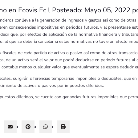
rno en Ecovis Ec l Posteado: Mayo 05, 2022 po
ancieros conlleva a la generación de ingresos y gastos así como de otras p
eren consecuencias impositivas en periodos futuros, y al presentarse est
decir que, por efectos de aplicación de la normativa financiera y tributar
al que se debería cancelar si estas normativas no tuvieran efecto impo
es fiscales de cada partida de activo o pasivo así como de otras transacc
scal de un activo será el valor que podrá deducirse en periodo futuros al 
or contable menos cualquier valor que eventualmente se espera deducir en
iscales, surgirán diferencias temporarias imponibles o deducibles, que 
ocimiento de activos o pasivos por impuestos diferidos.
mpuestos diferidos, se cuente con ganancias futuras imponibles que perm